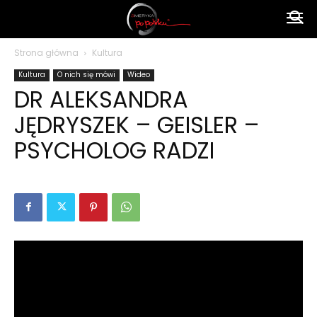
Ameryka
Strona główna
Kultura
Kultura
O nich się mówi
Wideo
po
DR ALEKSANDRA
JĘDRYSZEK – GEISLER –
polsku
PSYCHOLOG RADZI