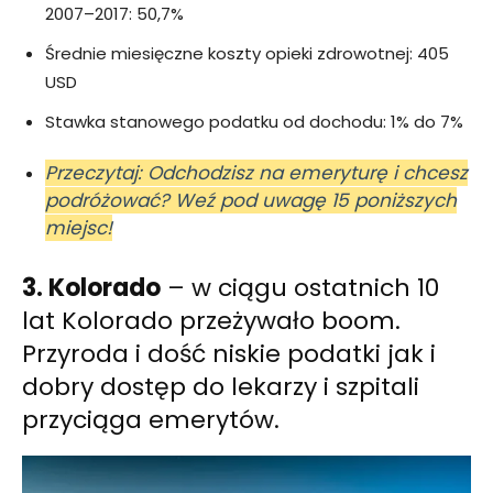
2007–2017: 50,7%
Średnie miesięczne koszty opieki zdrowotnej: 405
USD
Stawka stanowego podatku od dochodu: 1% do 7%
Przeczytaj: Odchodzisz na emeryturę i chcesz
podróżować? Weź pod uwagę 15 poniższych
miejsc!
3. Kolorado
– w ciągu ostatnich 10
lat Kolorado przeżywało boom.
Przyroda i dość niskie podatki jak i
dobry dostęp do lekarzy i szpitali
przyciąga emerytów.