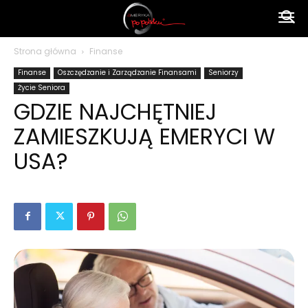
Ameryka
Strona główna
Finanse
Finanse
Oszczędzanie i Zarządzanie Finansami
Seniorzy
po
Życie Seniora
GDZIE NAJCHĘTNIEJ
ZAMIESZKUJĄ EMERYCI W
polsku
USA?