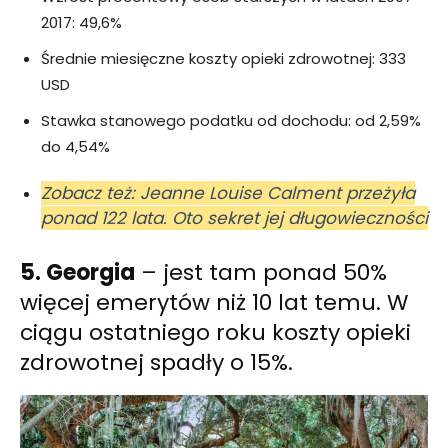
2017: 49,6%
Średnie miesięczne koszty opieki zdrowotnej: 333
USD
Stawka stanowego podatku od dochodu: od 2,59%
do 4,54%
Zobacz też: Jeanne Louise Calment przeżyła
ponad 122 lata. Oto sekret jej długowieczności
5. Georgia
– jest tam ponad 50%
więcej emerytów niż 10 lat temu. W
ciągu ostatniego roku koszty opieki
zdrowotnej spadły o 15%.