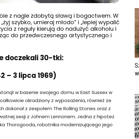
obie z nagle zdobytą sławą i bogactwem. W
„żyj szybko, umieraj młodo” i „lepiej wypalić
życia z reguły kierują do nadużyć alkoholu i
ąc do przedwczesnego artystycznego i
ie doczekali 30-tki:
S
w
2 – 3 lipca 1969)
es utonął w basenie swojego domu w East Sussex w
 całkowicie okradziony z wyposażenia, również ze
ich dokonał z zespołem The Rolling Stones oraz z
watnej sesji z Johnem Lennonem. Jedna z hipotez
anka Thorogooda, robotnika modernizującego jego