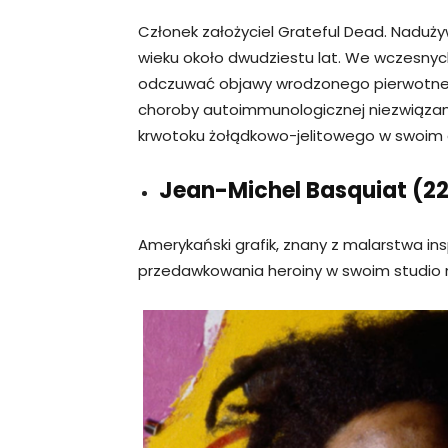
Członek założyciel Grateful Dead. Naduż
wieku około dwudziestu lat. We wczesnyc
odczuwać objawy wrodzonego pierwotnego
choroby autoimmunologicznej niezwiązan
krwotoku żołądkowo-jelitowego w swoim d
Jean-Michel Basquiat (22 
Amerykański grafik, znany z malarstwa in
przedawkowania heroiny w swoim studio 