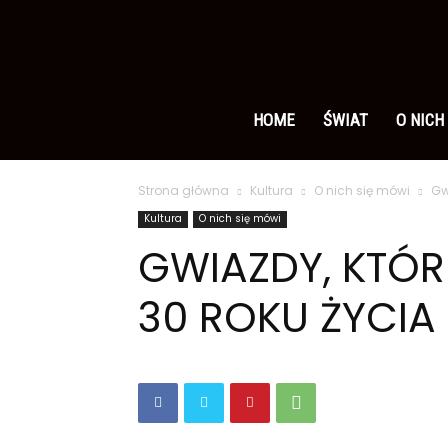
Ameryka
po
HOME
ŚWIAT
O NICH
Strona główna
Kultura
O nich się mówi
Gw
polsku
Kultura
O nich się mówi
GWIAZDY, KTÓR
30 ROKU ŻYCIA