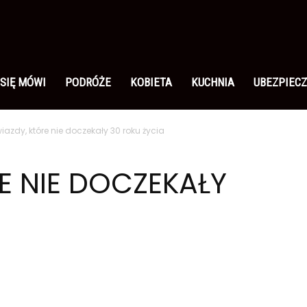
 SIĘ MÓWI
PODRÓŻE
KOBIETA
KUCHNIA
UBEZPIECZ
iazdy, które nie doczekały 30 roku życia
E NIE DOCZEKAŁY