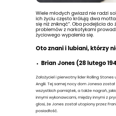
Wiele młodych gwiazd nie radzi s
ich życiu często królują dwa motta 
się niż zniknąć”. Oba podejścia do 
problemów z narkotykami prowadz
życiowego wypalenia się.
Oto znani i lubiani, którzy n
Brian Jones (28 lutego 194
Założyciel i pierwotny lider Rolling Ston
Anglii. Tej samej nocy dom Jonesa został
wszystkich pamiątek, a także nagrań, jak
innymi wykonawcami, między innymi z pry
głosi, że Jones został utopiony przez Fr
posiadłość.