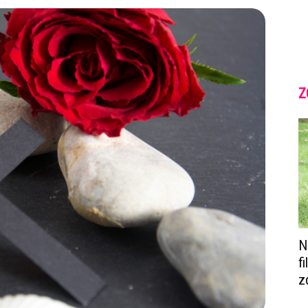
Z
N
f
z