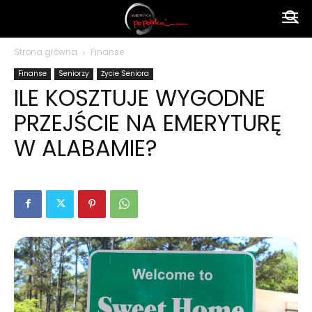
Ameryka
Strona główna
Finanse
Finanse
Seniorzy
Życie Seniora
po
ILE KOSZTUJE WYGODNE
PRZEJŚCIE NA EMERYTURĘ
polsku
W ALABAMIE?