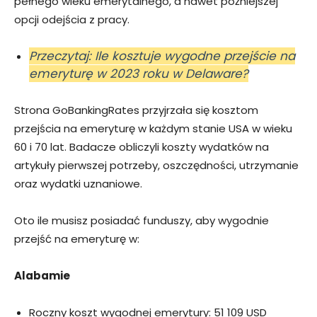
pełnego wieku emerytalnego, a nawet późniejszej
opcji odejścia z pracy.
Przeczytaj: Ile kosztuje wygodne przejście na
emeryturę w 2023 roku w Delaware?
Strona GoBankingRates przyjrzała się kosztom
przejścia na emeryturę w każdym stanie USA w wieku
60 i 70 lat. Badacze obliczyli koszty wydatków na
artykuły pierwszej potrzeby, oszczędności, utrzymanie
oraz wydatki uznaniowe.
Oto ile musisz posiadać funduszy, aby wygodnie
przejść na emeryturę w:
Alabamie
Roczny koszt wygodnej emerytury: 51 109 USD