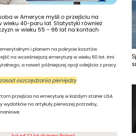
osoba w Ameryce myśli o przejściu na
w wieku 40-paru lat. Statystyki również
czyzn w wieku 55 – 66 lat na kontach
emerytalnym i planem na pokrycie kosztów
S
jść na wcześniejszą emeryturę w wieku 60 lat. Inni
s
lnego, a nawet późniejszej opcji odejścia z pracy.
 zasad oszczędzania pieniędzy
sztom przejścia na emeryturę w każdym stanie USA
zty wydatków na artykuły pierwszej potrzeby,
znaniowe.