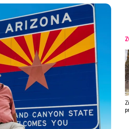
Z
Z
p