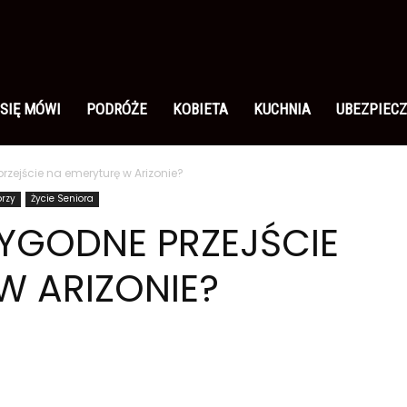
 SIĘ MÓWI
PODRÓŻE
KOBIETA
KUCHNIA
UBEZPIECZ
przejście na emeryturę w Arizonie?
orzy
Życie Seniora
WYGODNE PRZEJŚCIE
W ARIZONIE?