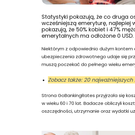
Statystyki pokazują, że co druga 
wcześniejszą emeryturę, najlepiej 
pokazują, że 50% kobiet i 47% męż
emerytalnych ma odłożone 0 USD.
Niektórym z odpowiednio dużym kontem 
ubezpieczenia zdrowotnego udaje się prze
muszą poczekać do pełnego wieku emeryta
Zobacz także: 20 najważniejszych
Strona GoBankingRates przyjrzała się ko
w wieku 60 i 70 lat. Badacze obliczyli kos
oszczędności, utrzymanie oraz wydatki u