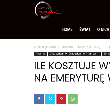
Ameryka
po
HOME
ŚWIAT
O NICH
Strona główna
Finanse
Ile kosztuje wygodne 
polsku
Finanse
Oszczędzanie i Zarządzanie Finansami
Seni
ILE KOSZTUJE 
NA EMERYTURĘ 