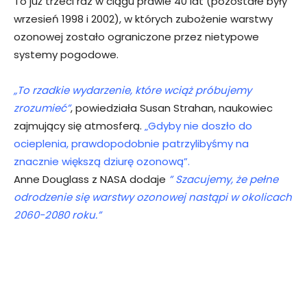
To już trzeci raz w ciągu prawie 40 lat (pozostałe były
wrzesień 1998 i 2002), w których zubożenie warstwy
ozonowej zostało ograniczone przez nietypowe
systemy pogodowe.
„To rzadkie wydarzenie, które wciąż próbujemy
zrozumieć”
, powiedziała Susan Strahan, naukowiec
zajmujący się atmosferą.
„Gdyby nie doszło do
ocieplenia, prawdopodobnie patrzylibyśmy na
znacznie większą dziurę ozonową”.
Anne Douglass z NASA dodaje
” Szacujemy, że pełne
odrodzenie się warstwy ozonowej nastąpi w okolicach
2060-2080 roku.”