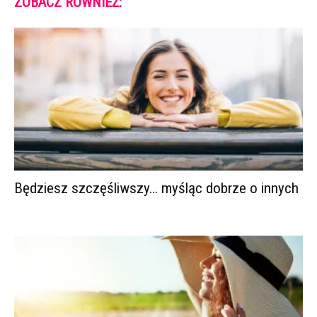
ZOBACZ RÓWNIEŻ:
Będziesz szczęśliwszy… myśląc dobrze o innych