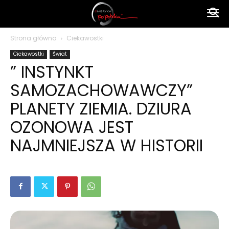
Ameryka
Strona główna
Ciekawostki
Ciekawostki
Świat
po
” INSTYNKT
SAMOZACHOWAWCZY”
polsku
PLANETY ZIEMIA. DZIURA
OZONOWA JEST
NAJMNIEJSZA W HISTORII