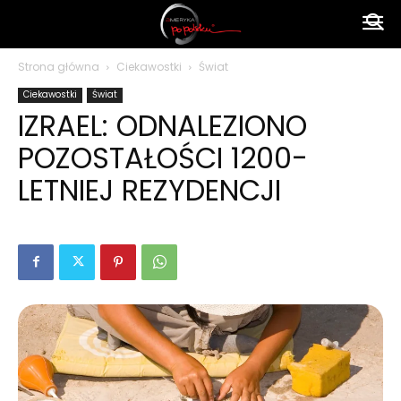
Ameryka
Strona główna
Ciekawostki
Świat
Ciekawostki
Świat
po
IZRAEL: ODNALEZIONO
POZOSTAŁOŚCI 1200-
polsku
LETNIEJ REZYDENCJI