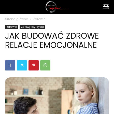
Ameryka
Strona główna
Zdrowie
Zdrowie
Zdrowy styl życia
po
JAK BUDOWAĆ ZDROWE
RELACJE EMOCJONALNE
polsku