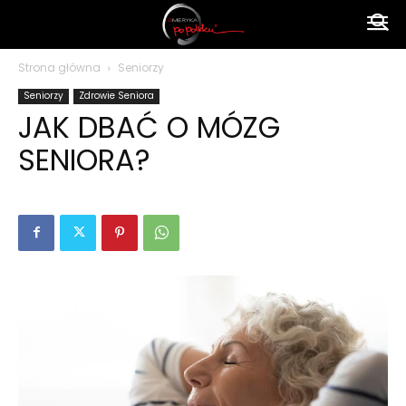
Ameryka
Strona główna
Seniorzy
Seniorzy
Zdrowie Seniora
po
JAK DBAĆ O MÓZG
SENIORA?
polsku