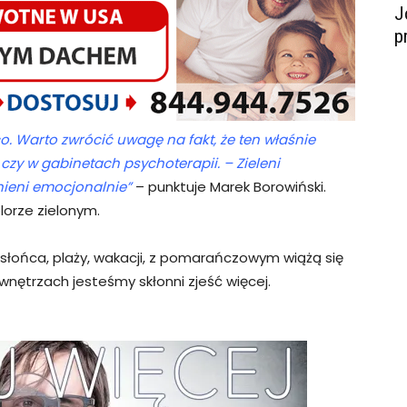
J
p
co. Warto zwrócić uwagę na fakt, że ten właśnie
czy w gabinetach psychoterapii. – Zieleni
nieni emocjonalnie”
– punktuje Marek Borowiński.
lorze zielonym.
łońca, plaży, wakacji, z pomarańczowym wiążą się
trzach jesteśmy skłonni zjeść więcej.