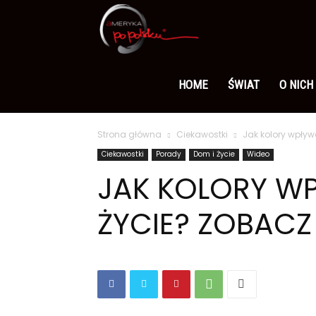
Ameryka
po
HOME
ŚWIAT
O NICH
Strona główna
Ciekawostki
Jak kolory wpływ
polsku
Ciekawostki
Porady
Dom i Życie
Wideo
JAK KOLORY W
ŻYCIE? ZOBACZ