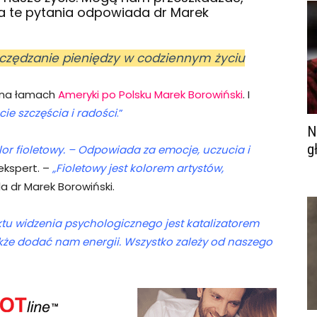
 te pytania odpowiada dr Marek
zczędzanie pieniędzy w codziennym życiu
na łamach
Ameryki po Polsku
Marek Borowiński
. I
cie szczęścia i radości
.”
N
g
olor fioletowy. – Odpowiada za emocje, uczucia i
ekspert. –
„Fioletowy jest kolorem artystów,
a dr Marek Borowiński.
tu widzenia psychologicznego jest katalizatorem
kże dodać nam energii. Wszystko zależy od naszego