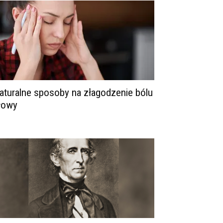
aturalne sposoby na złagodzenie bólu
łowy