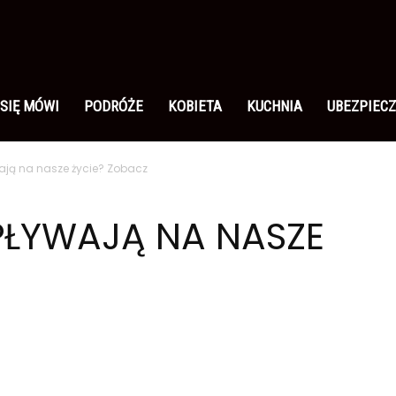
 SIĘ MÓWI
PODRÓŻE
KOBIETA
KUCHNIA
UBEZPIECZ
ają na nasze życie? Zobacz
PŁYWAJĄ NA NASZE