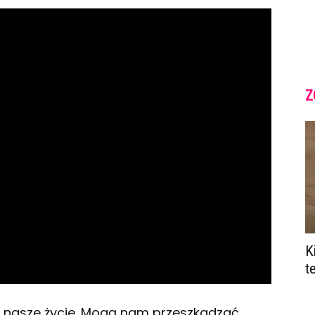
Z
K
t
 nasze życie. Mogą nam przeszkadzać,