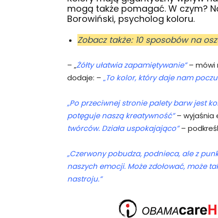
mogą także pomagać. W czym? Na
Borowiński, psycholog koloru.
Zobacz także: 10 sposobów na os
– „
Żółty ułatwia zapamiętywanie”
– mówi 
dodaje: –
„
To kolor, który daje nam poczu
„Po przeciwnej stronie palety barw jest k
potęguje naszą kreatywność”
– wyjaśnia 
twórców. Działa uspokajająco”
– podkreśl
„Czerwony pobudza, podnieca, ale z punk
naszych emocji. Może zdołować, może ta
nastroju.”