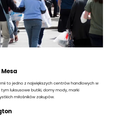
a Mesa
rnii to jedno z największych centrów handlowych w
w tym luksusowe butiki, domy mody, marki
zystkich miłośników zakupów.
gton