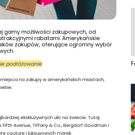
iej gamy możliwości zakupowych, od
 atrakcyjnymi rabatami. Amerykańskie
śników zakupów, oferujące ogromny wybór
owych.
F
nie podróżowanie
 miejsca na zakupy w amerykańskich miastach,
iebie.
bardziej ekskluzywnych ulic na świecie. Tutaj
aks Fifth Avenue, Tiffany & Co., Bergdorf Goodman i
ute couture i luksusowych marek.