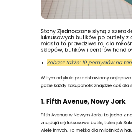
Stany Zjednoczone słyną z szerok
luksusowych butików po outlety z
miasta to prawdziwe raj dla miło
sklepów, butików i centrów handl
Zobacz także: 10 pomysłów na ta
W tym artykule przedstawiamy najlepsze
gdzie każdy zakupoholik znajdzie coś dla s
1. Fifth Avenue, Nowy Jork
Fifth Avenue w Nowym Jorku to jedna z naj
znajdują się luksusowe butiki, takie jak S
wiele innych. To mekka dla miłośników ha