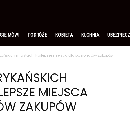
 SIĘ MÓWI
PODRÓŻE
KOBIETA
KUCHNIA
UBEZPIECZ
ańskich miastach: Najlepsze miejsca dla pasjonatów zakupów
RYKAŃSKICH
LEPSZE MIEJSCA
TÓW ZAKUPÓW