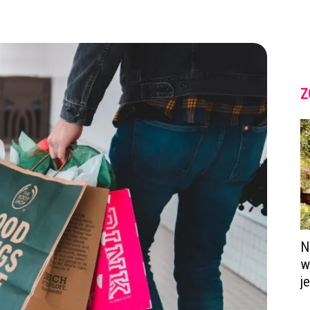
Z
N
w
j