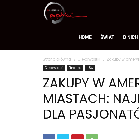
Ameryka
po
HOME
ŚWIAT
O NICH
Strona główna
Ciekawostki
Zakupy w ameryk
polsku
Ciekawostki
Finanse
USA
ZAKUPY W AME
MIASTACH: NAJ
DLA PASJONA