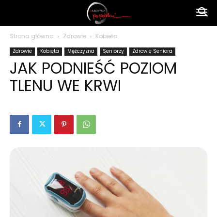
Ameryka
Strona główna
Zdrowie
Kobieta
Zdrowie
Kobieta
Mężczyzna
Seniorzy
Zdrowie Seniora
po
JAK PODNIEŚĆ POZIOM
TLENU WE KRWI
polsku