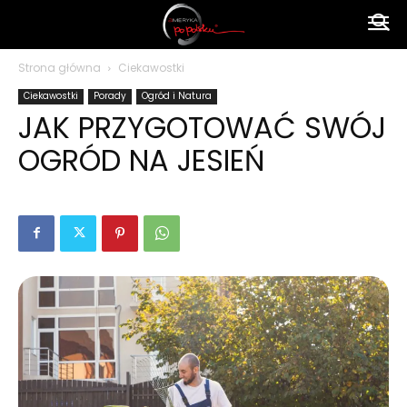
Ameryka
Strona główna
Ciekawostki
Ciekawostki
Porady
Ogród i Natura
po
JAK PRZYGOTOWAĆ SWÓJ
OGRÓD NA JESIEŃ
polsku