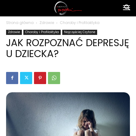
Ameryka
Strona główna
Zdrowie
Choroby i Profilaktyka
Zdrowie
Choroby i Profilaktyka
Najczęściej Czytane
po
JAK ROZPOZNAĆ DEPRESJĘ
U DZIECKA?
polsku