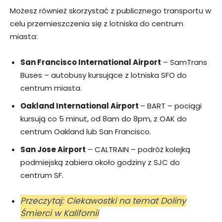
Możesz również skorzystać z publicznego transportu w
celu przemieszczenia się z lotniska do centrum
miasta:
San Francisco International Airport
– SamTrans
Buses – autobusy kursujące z lotniska SFO do
centrum miasta.
Oakland International Airport
– BART – pociągi
kursują co 5 minut, od 8am do 8pm, z OAK do
centrum Oakland lub San Francisco.
San Jose Airport
– CALTRAIN – podróż kolejką
podmiejską zabiera około godziny z SJC do
centrum SF.
Przeczytaj: Ciekawostki na temat Doliny
Śmierci w Kalifornii