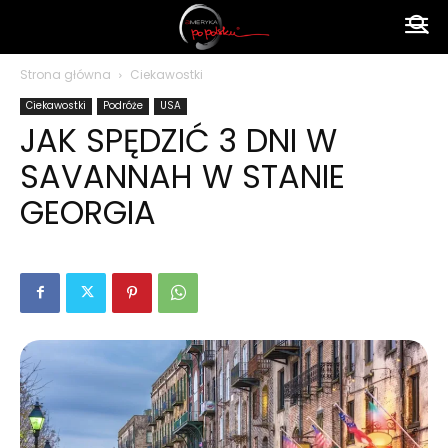
Ameryka
Strona główna
Ciekawostki
Ciekawostki
Podróże
USA
po
JAK SPĘDZIĆ 3 DNI W
SAVANNAH W STANIE
polsku
GEORGIA