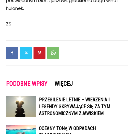
poświęconym Dionizjuszowi, greckiemu bogu wina i
hulanek.
ZS
PODOBNE WPISY
WIĘCEJ
PRZESILENIE LETNIE – WIERZENIA I
LEGENDY SKRYWAJĄCE SIĘ ZA TYM
ASTRONOMICZNYM ZJAWISKIEM
OCEANY TONĄ W ODPADACH