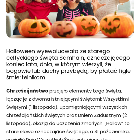
Halloween wyewoluowało ze starego
celtyckiego święta Samhain, oznaczającego
koniec lata, dnia, w którym wierzyli, że
bogowie lub duchy przybędą, by płatać figle
śmiertelnikom.
Chrześcijaństwo
przejęło elementy tego święta,
łącząc je z dwoma istniejącymi świętami: Wszystkimi
Świętymi (1 listopada), upamiętniającymi wszystkich
chrześcijańskich świętych oraz Dniem Zadusznym (2
listopada), okazją do uczczenia zmarłych. „Hallow” to
stare słowo oznaczające świętego, a 31 października,
w wigilię Dnia Wszystkich Świętych, pierwotnie