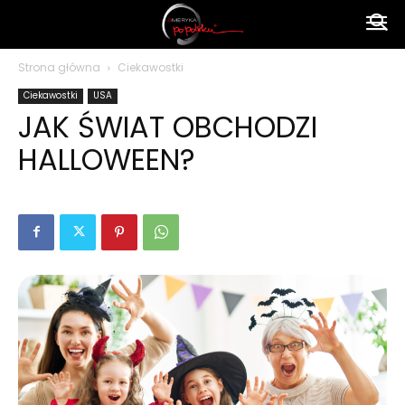
Ameryka
Strona główna
Ciekawostki
Ciekawostki
USA
po
JAK ŚWIAT OBCHODZI
HALLOWEEN?
polsku