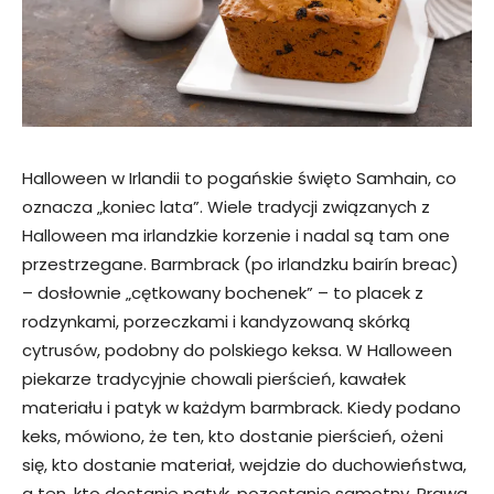
Halloween w Irlandii to pogańskie święto Samhain, co
oznacza „koniec lata”. Wiele tradycji związanych z
Halloween ma irlandzkie korzenie i nadal są tam one
przestrzegane. Barmbrack (po irlandzku bairín breac)
– dosłownie „cętkowany bochenek” – to placek z
rodzynkami, porzeczkami i kandyzowaną skórką
cytrusów, podobny do polskiego keksa. W Halloween
piekarze tradycyjnie chowali pierścień, kawałek
materiału i patyk w każdym barmbrack. Kiedy podano
keks, mówiono, że ten, kto dostanie pierścień, ożeni
się, kto dostanie materiał, wejdzie do duchowieństwa,
a ten, kto dostanie patyk, pozostanie samotny. Prawa