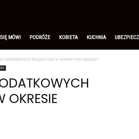
 SIĘ MÓWI
PODRÓŻE
KOBIETA
KUCHNIA
UBEZPIECZ
nąć dodatkowych kilogramów w okresie menopauzy?
oda
 DODATKOWYCH
 OKRESIE