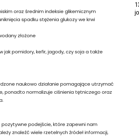
1
 niskim oraz średnim indeksie glikemicznym
j
niknięcia spadku stężenia glukozy we krwi
owodany złożone
 jak pomidory, kefir, jagody, czy soja a także
rdzone naukowo działanie pomagające utrzymać
, ponadto normalizuje ciśnienia tętniczego oraz
a.
e pozytywne podejście, które zapewni nam
eży znaleźć wiele rzetelnych źródeł informacji,