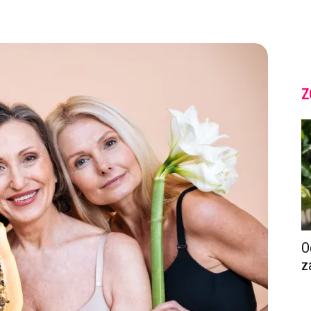
Z
O
z