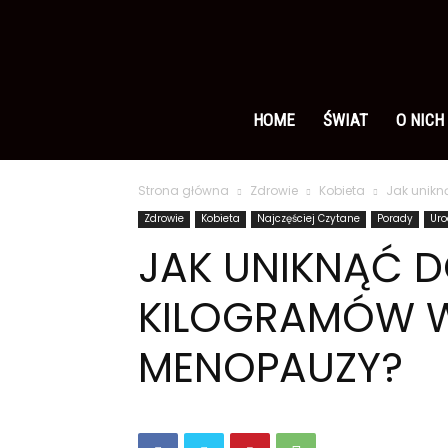
Ameryka
po
HOME
ŚWIAT
O NICH
Strona główna
Zdrowie
Kobieta
Jak unik
polsku
Zdrowie
Kobieta
Najczęściej Czytane
Porady
Ur
JAK UNIKNĄĆ
KILOGRAMÓW W
MENOPAUZY?