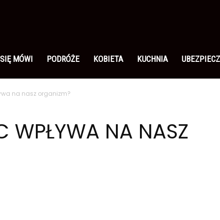
 SIĘ MÓWI
PODRÓŻE
KOBIETA
KUCHNIA
UBEZPIECZ
ywa na nasz organizm?
 C WPŁYWA NA NASZ