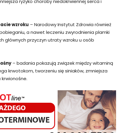
zmniejsza ryzyko choroby niedokrwiennej serca i
acie wzroku
– Narodowy Instytut Zdrowia również
obieganiu, a nawet leczeniu zwyrodnienia plamki
ch głównych przyczyn utraty wzroku u osób
nośny
– badania pokazują związek między witaminą
ga krwotokom, tworzeniu się siniaków, zmniejsza
 krwionośne.