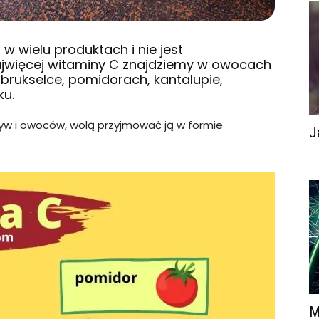
w wielu produktach i nie jest
ajwięcej witaminy C znajdziemy w owocach
 brukselce, pomidorach, kantalupie,
ku.
zyw i owoców, wolą przyjmować ją w formie
J
M