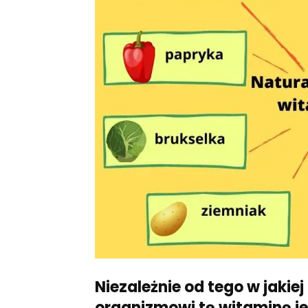
Niezależnie od tego w jaki
organizmowi tę witaminę j