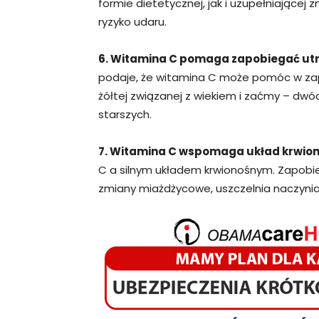
formie dietetycznej, jak i uzupełniającej 
ryzyko udaru.
6. Witamina C pomaga zapobiegać utr
podaje, że witamina C może pomóc w zap
żółtej związanej z wiekiem i zaćmy – dwó
starszych.
7. Witamina C wspomaga układ krwio
C a silnym układem krwionośnym. Zapobie
zmiany miażdżycowe, uszczelnia naczynia