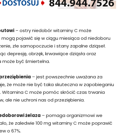
butowi
– ostry niedobór witaminy C może
u mogą pojawić się w ciągu miesiąca od niedoboru
nie, złe samopoczucie i stany zapalne dziąseł.
c depresję, obrzęk, krwawiące dziąsła oraz
a może być śmiertelna.
przeziębienia
– jest powszechnie uważana za
je, że może nie być taka skuteczna w zapobieganiu
ć. Witamina C może pomóc skrócić czas trwania
w, ale nie uchroni nas od przeziębienia.
edoborowi żelaza
– pomaga organizmowi we
ało, że zaledwie 100 mg witaminy C może poprawić
ew o 67%.