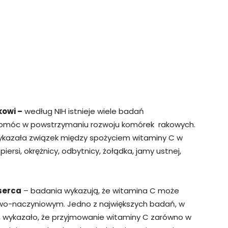
owi –
według NIH istnieje wiele badań
pomóc w powstrzymaniu rozwoju komórek rakowych.
wykazała związek między spożyciem witaminy C w
iersi, okrężnicy, odbytnicy, żołądka, jamy ustnej,
serca
– badania wykazują, że witamina C może
o-naczyniowym. Jedno z największych badań, w
t, wykazało, że przyjmowanie witaminy C zarówno w