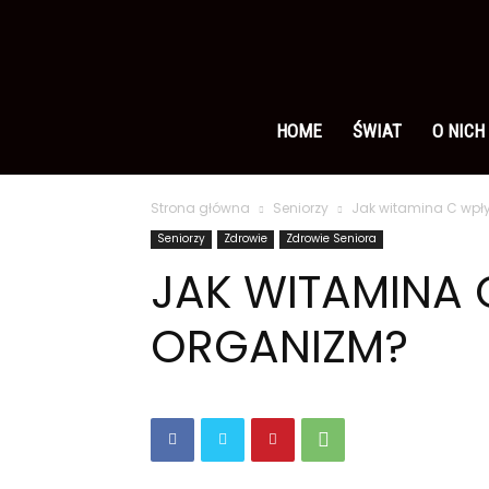
Ameryka
po
HOME
ŚWIAT
O NICH
Strona główna
Seniorzy
Jak witamina C wpł
polsku
Seniorzy
Zdrowie
Zdrowie Seniora
JAK WITAMINA
ORGANIZM?