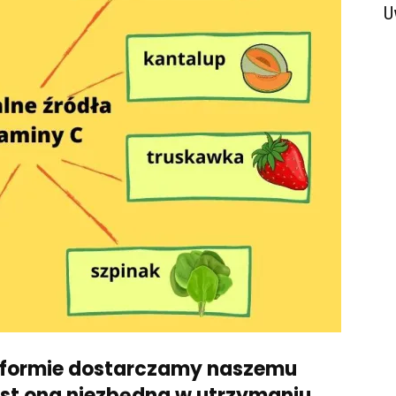
U
ej formie dostarczamy naszemu
est ona niezbędna w utrzymaniu