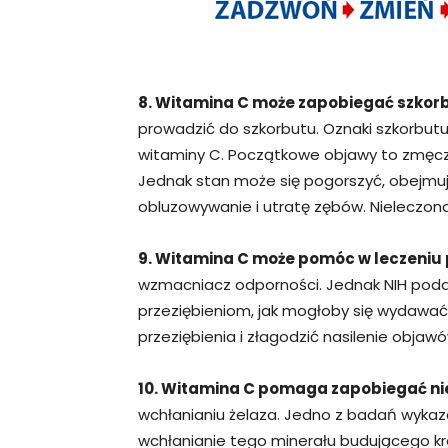
8. Witamina C może zapobiegać szkor
prowadzić do szkorbutu. Oznaki szkorbut
witaminy C. Początkowe objawy to zmęcze
Jednak stan może się pogorszyć, obejmują
obluzowywanie i utratę zębów. Nieleczon
9. Witamina C może pomóc w leczeniu 
wzmacniacz odporności. Jednak NIH poda
przeziębieniom, jak mogłoby się wydawa
przeziębienia i złagodzić nasilenie objawó
10. Witamina C pomaga zapobiegać ni
wchłanianiu żelaza. Jedno z badań wykaz
wchłanianie tego minerału budującego kr