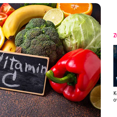
Z
K
o