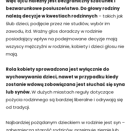
więc ojcu należny jest bezgraniczny szacunek i
bezwarunkowe posłuszeństwo. Do głowy rodziny
należą decyzje w kwestiach rodzinnych
– takich jak
ślub dzieci, podjęcie przez nie studiów, wybór im
zawodu, itd. Ważny głos doradczy w rodzinie
posiadający wpływ na podejmowane decyzje mają
wszyscy mężczyźni w rodzinie, kobiety i dzieci głosu nie
mają.
Rola kobiety sprowadzona jest wyłącznie do
wychowywania dzieci, nawet w przypadku kiedy
zostanie wdową zobowiązana jest słuchać się syna
lub synów.
W dużych miastach reguły dotyczące
pożycia rodzinnego są bardziej liberalne i odrywają się
od tradycji.
Najbardziej pożądanym dzieckiem w rodzinie jest syn –
zabezpiecza starość rodziców, przejmuje ziemię lub