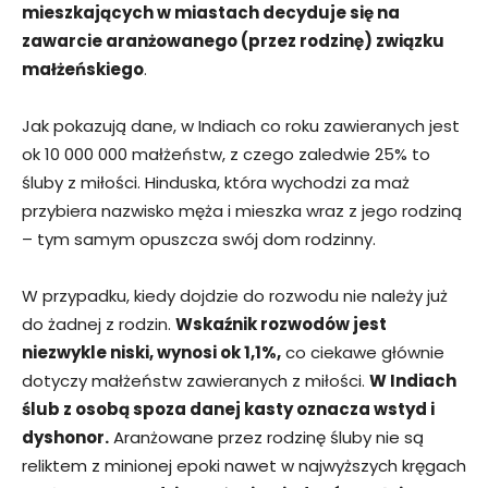
mieszkających w miastach decyduje się na
zawarcie aranżowanego (przez rodzinę) związku
małżeńskiego
.
Jak pokazują dane, w Indiach co roku zawieranych jest
ok 10 000 000 małżeństw, z czego zaledwie 25% to
śluby z miłości. Hinduska, która wychodzi za maż
przybiera nazwisko męża i mieszka wraz z jego rodziną
– tym samym opuszcza swój dom rodzinny.
W przypadku, kiedy dojdzie do rozwodu nie należy już
do żadnej z rodzin.
Wskaźnik rozwodów jest
niezwykle niski, wynosi ok 1,1%,
co ciekawe głównie
dotyczy małżeństw zawieranych z miłości.
W Indiach
ślub z osobą spoza danej kasty oznacza wstyd i
dyshonor.
Aranżowane przez rodzinę śluby nie są
reliktem z minionej epoki nawet w najwyższych kręgach