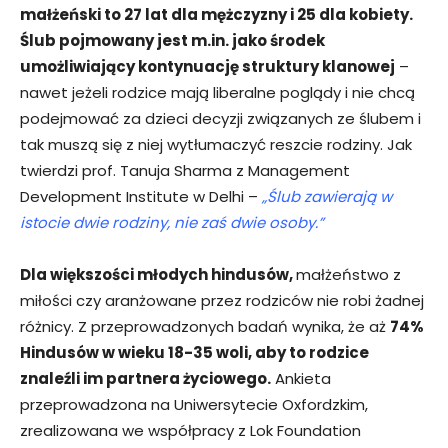
małżeński to 27 lat dla mężczyzny i 25 dla kobiety.
Ślub pojmowany jest m.in. jako środek
umożliwiający kontynuację struktury klanowej
–
nawet jeżeli rodzice mają liberalne poglądy i nie chcą
podejmować za dzieci decyzji związanych ze ślubem i
tak muszą się z niej wytłumaczyć reszcie rodziny. Jak
twierdzi prof. Tanuja Sharma z Management
Development Institute w Delhi –
„Ślub zawierają w
istocie dwie rodziny, nie zaś dwie osoby.”
Dla większości młodych hindusów,
małżeństwo z
miłości czy aranżowane przez rodziców nie robi żadnej
różnicy. Z przeprowadzonych badań wynika, że aż
74%
Hindusów w wieku 18-35 woli, aby to rodzice
znaleźli im partnera życiowego.
Ankieta
przeprowadzona na Uniwersytecie Oxfordzkim,
zrealizowana we współpracy z Lok Foundation