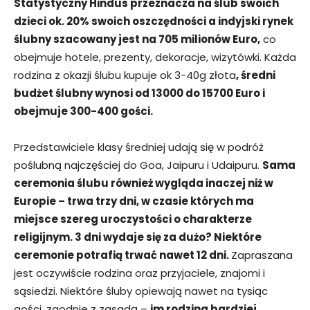
Statystyczny Hindus przeznacza na ślub swoich
dzieci ok. 20% swoich oszczędności a indyjski rynek
ślubny szacowany jest na 705 milionów Euro,
co
obejmuje hotele, prezenty, dekoracje, wizytówki. Każda
rodzina z okazji ślubu kupuje ok 3-40g złota
, średni
budżet ślubny wynosi od 13000 do 15700 Euro i
obejmuje 300-400 gości.
Przedstawiciele klasy średniej udają się w podróż
poślubną najczęściej do Goa, Jaipuru i Udaipuru.
Sama
ceremonia ślubu również wygląda inaczej niż w
Europie – trwa trzy dni, w czasie których ma
miejsce szereg uroczystości o charakterze
religijnym. 3 dni wydaje się za dużo? Niektóre
ceremonie potrafią trwać nawet 12 dni.
Zapraszana
jest oczywiście rodzina oraz przyjaciele, znajomi i
sąsiedzi. Niektóre śluby opiewają nawet na tysiąc
gości, zgodnie z zasadą –
im rodzina bardziej