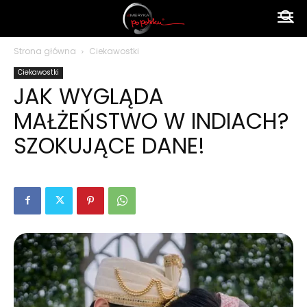
Ameryka
Strona główna
Ciekawostki
Ciekawostki
po
JAK WYGLĄDA
MAŁŻEŃSTWO W INDIACH?
polsku
SZOKUJĄCE DANE!