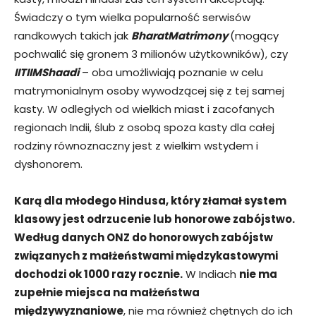
Świadczy o tym wielka popularność serwisów
randkowych takich jak
BharatMatrimony
(mogący
pochwalić się gronem 3 milionów użytkowników), czy
IITIIMShaadi
– oba umożliwiają poznanie w celu
matrymonialnym osoby wywodzącej się z tej samej
kasty. W odległych od wielkich miast i zacofanych
regionach Indii, ślub z osobą spoza kasty dla całej
rodziny równoznaczny jest z wielkim wstydem i
dyshonorem.
Karą dla młodego Hindusa, który złamał system
klasowy jest odrzucenie lub honorowe zabójstwo.
Według danych ONZ do honorowych zabójstw
związanych z małżeństwami międzykastowymi
dochodzi ok 1000 razy rocznie.
W Indiach
nie ma
zupełnie miejsca na małżeństwa
międzywyznaniowe
, nie ma również chętnych do ich