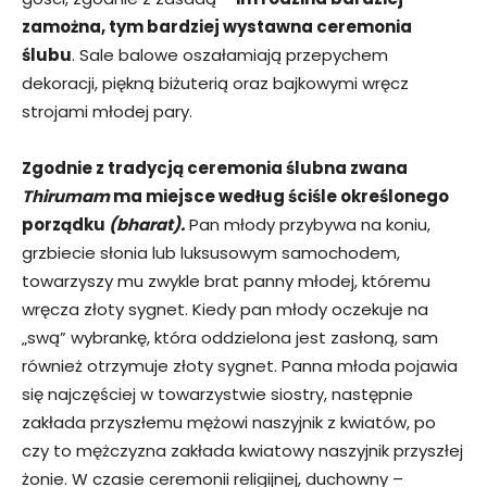
zamożna, tym bardziej wystawna ceremonia
ślubu
. Sale balowe oszałamiają przepychem
dekoracji, piękną biżuterią oraz bajkowymi wręcz
strojami młodej pary.
Zgodnie z tradycją ceremonia ślubna zwana
Thirumam
ma miejsce według ściśle określonego
porządku
(bharat).
Pan młody przybywa na koniu,
grzbiecie słonia lub luksusowym samochodem,
towarzyszy mu zwykle brat panny młodej, któremu
wręcza złoty sygnet. Kiedy pan młody oczekuje na
„swą” wybrankę, która oddzielona jest zasłoną, sam
również otrzymuje złoty sygnet. Panna młoda pojawia
się najczęściej w towarzystwie siostry, następnie
zakłada przyszłemu mężowi naszyjnik z kwiatów, po
czy to mężczyzna zakłada kwiatowy naszyjnik przyszłej
żonie. W czasie ceremonii religijnej, duchowny –