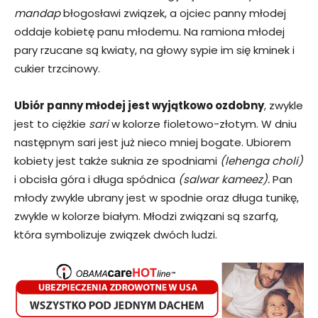
mandap
błogosławi związek, a ojciec panny młodej
oddaje kobietę panu młodemu. Na ramiona młodej
pary rzucane są kwiaty, na głowy sypie im się kminek i
cukier trzcinowy.
Ubiór panny młodej jest wyjątkowo ozdobny
, zwykle
jest to ciężkie
sari
w kolorze fioletowo-złotym. W dniu
następnym sari jest już nieco mniej bogate. Ubiorem
kobiety jest także suknia ze spodniami
(lehenga choli)
i obcisła góra i długa spódnica
(salwar kameez).
Pan
młody zwykle ubrany jest w spodnie oraz długa tunikę,
zwykle w kolorze białym. Młodzi związani są szarfą,
która symbolizuje związek dwóch ludzi.