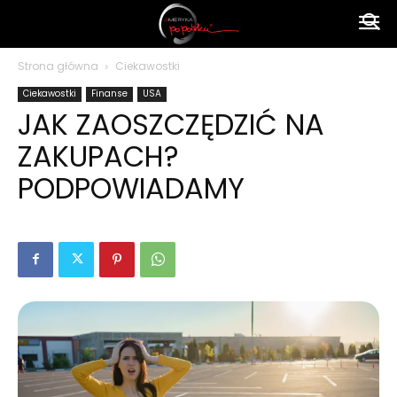
Ameryka
Strona główna
Ciekawostki
Ciekawostki
Finanse
USA
po
JAK ZAOSZCZĘDZIĆ NA
ZAKUPACH?
polsku
PODPOWIADAMY