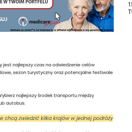
1
T
 jest najlepszy czas na odwiedzenie celów
owe, sezon turystyczny oraz potencjalne festiwale
ybierz najlepszy środek transportu między
lub autobus.
re chcą zwiedzić kilka krajów w jednej podróży