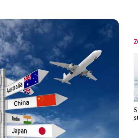
Z
5
s