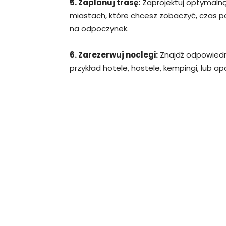
5. Zaplanuj trasę:
Zaprojektuj optymalną
miastach, które chcesz zobaczyć, czas po
na odpoczynek.
6. Zarezerwuj noclegi:
Znajdź odpowiedni
przykład hotele, hostele, kempingi, lub a