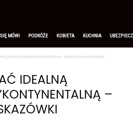
 SIĘ MÓWI
PODRÓŻE
KOBIETA
KUCHNIA
UBEZPIECZ
lną podróż międzykontynentalną – praktyczne wskazówki
AĆ IDEALNĄ
YKONTYNENTALNĄ –
SKAZÓWKI