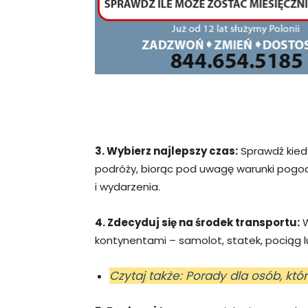
3. Wybierz najlepszy czas:
Sprawdź kiedy
podróży, biorąc pod uwagę warunki pogod
i wydarzenia.
4. Zdecyduj się na środek transportu:
W
kontynentami – samolot, statek, pociąg 
Czytaj także: Porady dla osób, któ