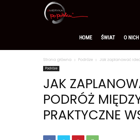
Ameryka
po
HOME
ŚWIAT
O NICH
Strona główna
Podróże
Jak zaplanować idea
polsku
Podróże
JAK ZAPLANOW
PODRÓŻ MIĘDZ
PRAKTYCZNE W