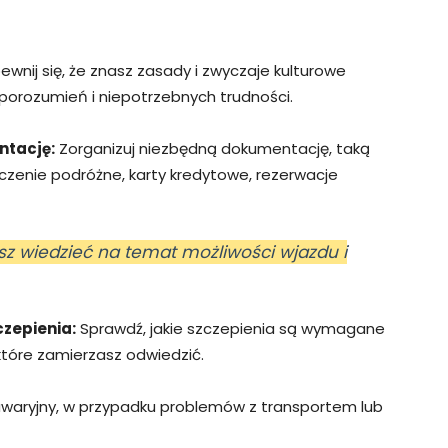
wnij się, że znasz zasady i zwyczaje kulturowe
eporozumień i niepotrzebnych trudności.
ntację:
Zorganizuj niezbędną dokumentację, taką
ieczenie podróżne, karty kredytowe, rezerwacje
sz wiedzieć na temat możliwości wjazdu i
czepienia:
Sprawdź, jakie szczepienia są wymagane
które zamierzasz odwiedzić.
awaryjny, w przypadku problemów z transportem lub