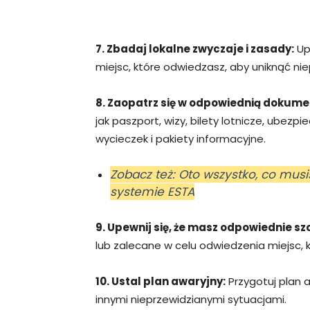
7. Zbadaj lokalne zwyczaje i zasady:
Upe
miejsc, które odwiedzasz, aby uniknąć ni
8. Zaopatrz się w odpowiednią dokume
jak paszport, wizy, bilety lotnicze, ubezp
wycieczek i pakiety informacyjne.
Zobacz też: Oto wszystko, co musi
systemie ESTA
9. Upewnij się, że masz odpowiednie sz
lub zalecane w celu odwiedzenia miejsc, 
10. Ustal plan awaryjny:
Przygotuj plan 
innymi nieprzewidzianymi sytuacjami.