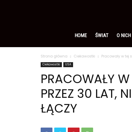
Ameryka
po
HOME
ŚWIAT
O NICH
Strona główna
Ciekawostki
Pracowały w tej sa
polsku
Ciekawostki
USA
PRACOWAŁY W T
PRZEZ 30 LAT, 
ŁĄCZY