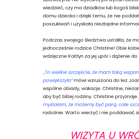
wiedzieć, czy ma dziadków lub kogoś bliski
domu dziecka i dzięki temu, że nie poddała
poszukiwań i uzyskała niezbędne informac
Podczas swojego śledztwa ustaliła, że ma
jednocześnie rodzice Christine! Obie kobie
wdzięczne Kaitlyn za jej upór i dążenie do 
„To wielkie szczęście, że mam taką wspani
powiększyła”
mówi wzruszona do łez Joan
wspólne obiady, wakacje. Christine, niez
aby być bliżej rodziny. Christine przyznaje
myślałam, że możemy być parą, całe szcz
radośnie. Warto wierzyć i nie poddawać si
WIZYTA U WRÓ