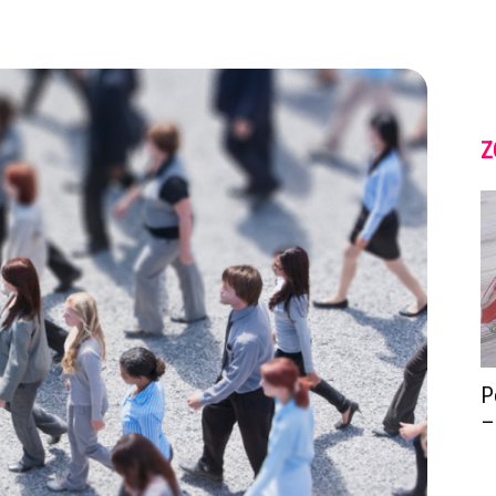
Z
P
–