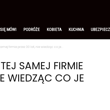
 SIĘ MÓWI
PODRÓŻE
KOBIETA
KUCHNIA
UBEZPIECZ
mej firmie przez 30 lat, nie wiedząc co je...
EJ SAMEJ FIRMIE
NIE WIEDZĄC CO JE