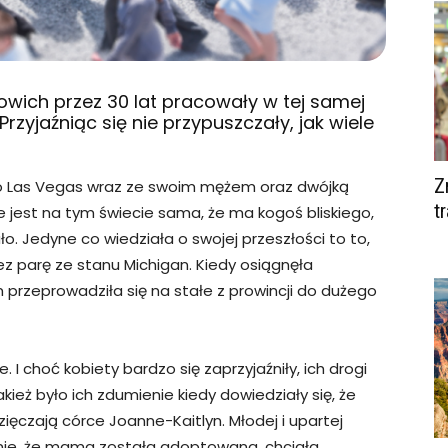
lowich przez 30 lat pracowały w tej samej
 Przyjaźniąc się nie przypuszczały, jak wiele
Z
do Las Vegas wraz ze swoim mężem oraz dwójką
t
e jest na tym świecie sama, że ma kogoś bliskiego,
o. Jedyne co wiedziała o swojej przeszłości to to,
z parę ze stanu Michigan. Kiedy osiągnęła
przeprowadziła się na stałe z prowincji do dużego
 choć kobiety bardzo się zaprzyjaźniły, ich drogi
ież było ich zdumienie kiedy dowiedziały się, że
zięczają córce Joanne-Kaitlyn. Młodej i upartej
nie, że mama została adoptowana, chciała