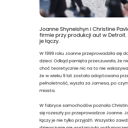
Joanne Shyneishyn i Christine Pav
firmie przy produkcji aut w Detroit.
je łączy.
W 1999 roku Joanne przeprowadziła się 
dzieci. Odkąd pamięta przeczuwała, że ni
choć teoretycznie nic na to nie wskazywał
że w wieku 9 lat została adoptowana prze
pełnoletność, wyszła za Jamesa, po czym 
miasta.
W fabryce samochodów poznała Christine. I
się rozeszły po przeprowadzce Joanne. Jak
łączy je nie tylko przyjaźń. Wszystko zawd
dziewczynie nie wystarczyło wytłumacze