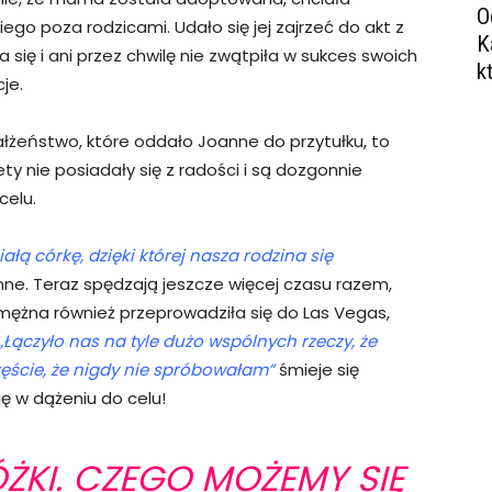
O
ego poza rodzicami. Udało się jej zajrzeć do akt z
K
 się i ani przez chwilę nie zwątpiła w sukces swoich
k
je.
łżeństwo, które oddało Joanne do przytułku, to
ty nie posiadały się z radości i są dozgonnie
celu.
ałą córkę, dzięki której nasza rodzina się
ne. Teraz spędzają jeszcze więcej czasu razem,
amężna również przeprowadziła się do Las Vegas,
„Łączyło nas na tyle dużo wspólnych rzeczy, że
ęście, że nigdy nie spróbowałam”
śmieje się
ę w dążeniu do celu!
ŻKI. CZEGO MOŻEMY SIĘ