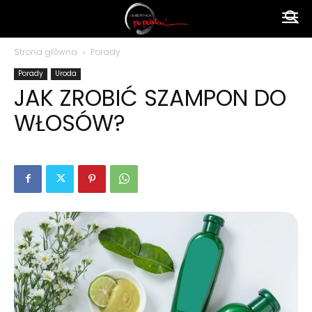
Ameryka
Strona główna
Porady
Porady
Uroda
po
JAK ZROBIĆ SZAMPON DO
WŁOSÓW?
polsku