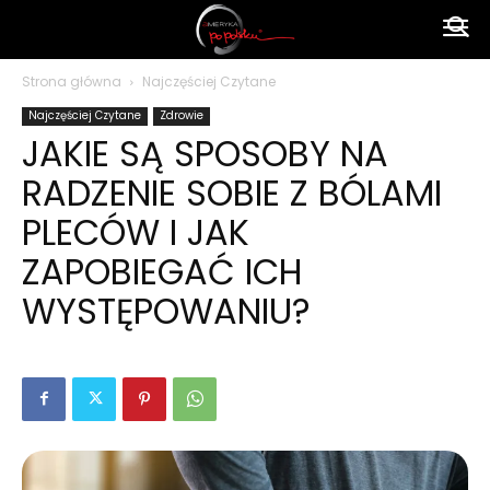
Ameryka
Strona główna
Najczęściej Czytane
Najczęściej Czytane
Zdrowie
po
JAKIE SĄ SPOSOBY NA
RADZENIE SOBIE Z BÓLAMI
polsku
PLECÓW I JAK
ZAPOBIEGAĆ ICH
WYSTĘPOWANIU?