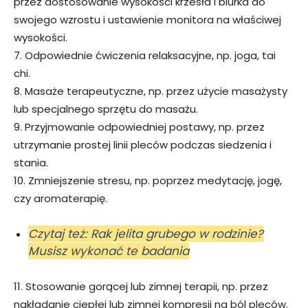
przez dostosowanie wysokości krzesła i biurka do
swojego wzrostu i ustawienie monitora na właściwej
wysokości.
7. Odpowiednie ćwiczenia relaksacyjne, np. joga, tai
chi.
8. Masaże terapeutyczne, np. przez użycie masażysty
lub specjalnego sprzętu do masażu.
9. Przyjmowanie odpowiedniej postawy, np. przez
utrzymanie prostej linii pleców podczas siedzenia i
stania.
10. Zmniejszenie stresu, np. poprzez medytację, jogę,
czy aromaterapię.
Czytaj też: Rak jelita grubego w rodzinie?
Musisz wykonać te badania
11. Stosowanie gorącej lub zimnej terapii, np. przez
nakładanie ciepłej lub zimnej kompresji na ból pleców.