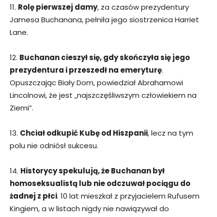
11.
Rolę pierwszej damy
, za czasów prezydentury
Jamesa Buchanana, pełniła jego siostrzenica Harriet
Lane.
12.
Buchanan cieszył się, gdy skończyła się jego
prezydentura i przeszedł na emeryturę
.
Opuszczając Biały Dom, powiedział Abrahamowi
Lincolnowi, że jest „najszczęśliwszym człowiekiem na
Ziemi”.
13.
Chciał odkupić Kubę od Hiszpanii
, lecz na tym
polu nie odniósł sukcesu.
14.
Historycy spekulują, że Buchanan był
homoseksualistą lub nie odczuwał pociągu do
żadnej z płci
. 10 lat mieszkał z przyjacielem Rufusem
Kingiem, a w listach nigdy nie nawiązywał do