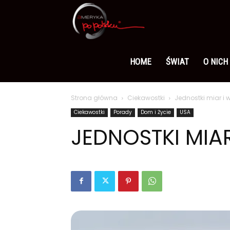
Ameryka
po
HOME
ŚWIAT
O NICH
Strona główna
Ciekawostki
Jednostki miar i
polsku
Ciekawostki
Porady
Dom i Życie
USA
JEDNOSTKI MIA