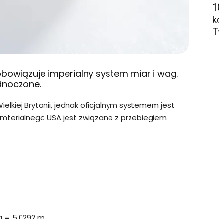
1
k
T
obowiązuje imperialny system miar i wag.
ednoczone.
Wielkiej Brytanii, jednak oficjalnym systemem jest
mterialnego USA jest związane z przebiegiem
da = 5,0292 m