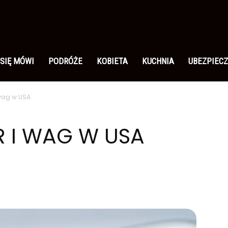
 SIĘ MÓWI
PODRÓŻE
KOBIETA
KUCHNIA
UBEZPIECZ
 wag w USA
R I WAG W USA