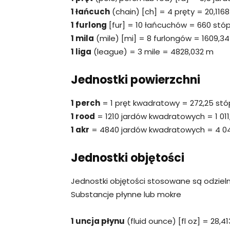
1 łańcuch
(chain) [ch] = 4 pręty = 20,116
1 furlong
[fur] = 10 łańcuchów = 660 stóp
1 mila
(mile) [mi] = 8 furlongów = 1609,3
1 liga
(league) = 3 mile = 4828,032 m
Jednostki powierzchni
1 perch
= 1 pręt kwadratowy = 272,25 st
1 rood
= 1210 jardów kwadratowych = 1 011
1 akr
= 4840 jardów kwadratowych = 4 0
Jednostki objętości
Jednostki objętości stosowane są odzieln
Substancje płynne lub mokre
1 uncja płynu
(fluid ounce) [fl oz] = 28,41