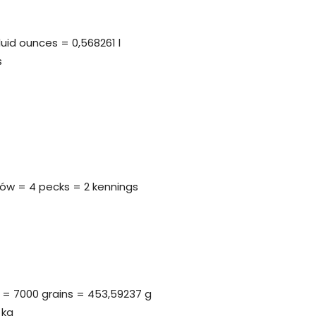
fluid ounces = 0,568261 l
s
nów = 4 pecks = 2 kennings
s = 7000 grains = 453,59237 g
 kg