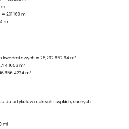
8 m
 = 201,168 m
44 m
óp kwadratowych = 25,292 852 64 m²
,714 1056 m²
46,856 4224 m²
ie do artykułów mokrych i sypkich, suchych.
3 ml