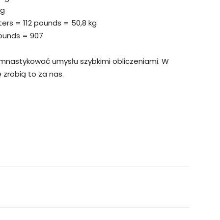
kg
ers = 112 pounds = 50,8 kg
pounds = 907
gimnastykować umysłu szybkimi obliczeniami. W
e zrobią to za nas.