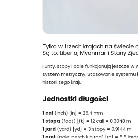
Tylko w trzech krajach na świecie 
Są to: Liberia, Myanmar i Stany Zj
Funty, stopy i całe funkcjonują jeszcze w 
system metryczny. Stosowanie systemu i
historii tego kraju.
Jednostki długości
1 cal
(inch) [in] = 25,4 mm
1 stopa
(foot) [ft] = 12 cali = 0,3048 m
1 jard
(yard) [yd] = 3 stopy = 0,9144 m
1 pręt
(pole, perch lub rod) [rd] = 5,5 jar