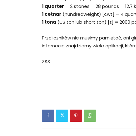
1 quarter
= 2 stones = 28 pounds = 12,7 
1 cetnar
(hundredweight) [cwt] = 4 quart
1 tona
(US ton lub short ton) [t] = 2000 
Przeliczników nie musimy pamiętać, ani 
internecie znajdziemy wiele aplikacji, któr
ZSS