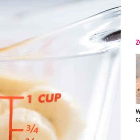
Z
W
c