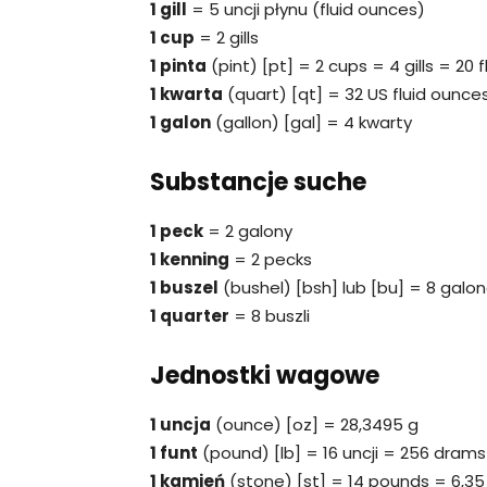
1 gill
= 5 uncji płynu (fluid ounces)
1 cup
= 2 gills
1 pinta
(pint) [pt] = 2 cups = 4 gills = 20 
1 kwarta
(quart) [qt] = 32 US fluid ounce
1 galon
(gallon) [gal] = 4 kwarty
Substancje suche
1 peck
= 2 galony
1 kenning
= 2 pecks
1 buszel
(bushel) [bsh] lub [bu] = 8 galo
1 quarter
= 8 buszli
Jednostki wagowe
1 uncja
(ounce) [oz] = 28,3495 g
1 funt
(pound) [lb] = 16 uncji = 256 dram
1 kamień
(stone) [st] = 14 pounds = 6,35