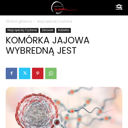
Ameryka
Strona główna
Najczęściej Czytane
Najczęściej Czytane
Zdrowie
Kobieta
po
KOMÓRKA JAJOWA
WYBREDNĄ JEST
polsku