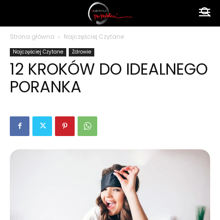
Ameryka
Strona główna
Najczęściej Czytane
Najczęściej Czytane
Zdrowie
po
12 KROKÓW DO IDEALNEGO
PORANKA
polsku