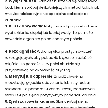
2. Wyłącz budzik:
Zamiast budzenia się hałaśliwym
budzikiem, spróbuj delikatniejszych metod, takich jak
muzyka relaksacyjna lub specjalne aplikacje do
budzenia.
3. Pij szklankę wody:
Natychmiast po przebudzeniu
wypij szklankę ciepłej lub letniej wody. To pomoże
nawodnić organizm po całonocnym poście.
4. Rozciągnij się:
Wykonaj kilka prostych ćwiczeń
rozciągających, aby pobudzić krążenie i rozluźnić
mięśnie. To pomoże Ci w pełni obudzić się i
przygotować na aktywność fizyczną.
5. Medytuj lub odpręż się:
Znajdź chwilę na
medytację, głębokie oddychanie lub inny rodzaj
relaksacji. To pomoże Ci zebrać myśli, zredukować
stres i skupić się na pozytywnym podejściu do dnia.
6. Zjedz zdrowe śniadanie:
Skoncentruj się na
zjedzeniu pożywnego, zrównoważonego śniadania.