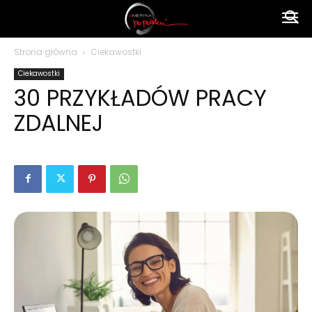
Ameryka
Strona główna
Ciekawostki
Ciekawostki
po
30 PRZYKŁADÓW PRACY
ZDALNEJ
polsku