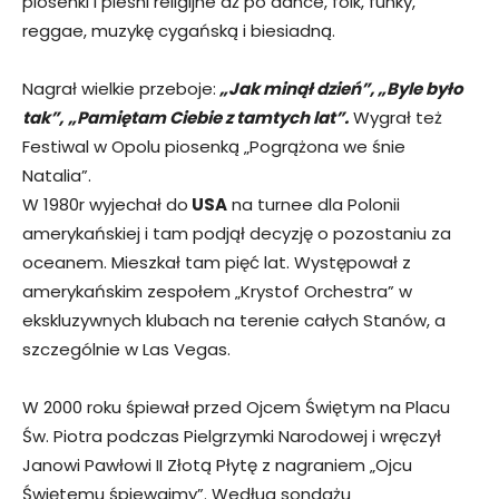
piosenki i pieśni religijne aż po dance, folk, funky,
reggae, muzykę cygańską i biesiadną.
Nagrał wielkie przeboje:
„Jak minął dzień”, „Byle było
tak”,
„Pamiętam Ciebie z tamtych lat”.
Wygrał też
Festiwal w Opolu piosenką „Pogrążona we śnie
Natalia”.
W 1980r wyjechał do
USA
na turnee dla Polonii
amerykańskiej i tam podjął decyzję o pozostaniu za
oceanem. Mieszkał tam pięć lat. Występował z
amerykańskim zespołem „Krystof Orchestra” w
ekskluzywnych klubach na terenie całych Stanów, a
szczególnie w Las Vegas.
W 2000 roku śpiewał przed Ojcem Świętym na Placu
Św. Piotra podczas Pielgrzymki Narodowej i wręczył
Janowi Pawłowi II Złotą Płytę z nagraniem „Ojcu
Świętemu śpiewajmy”. Według sondażu