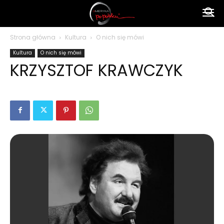
Ameryka
Strona główna
Kultura
O nich się mówi
Kultura
O nich się mówi
po
KRZYSZTOF KRAWCZYK
polsku