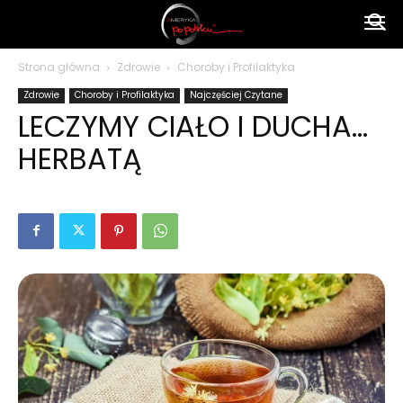
Ameryka
Strona główna
Zdrowie
Choroby i Profilaktyka
Zdrowie
Choroby i Profilaktyka
Najczęściej Czytane
po
LECZYMY CIAŁO I DUCHA…
HERBATĄ
polsku