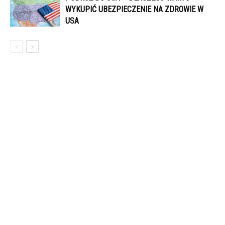
WYKUPIĆ UBEZPIECZENIE NA ZDROWIE W
USA