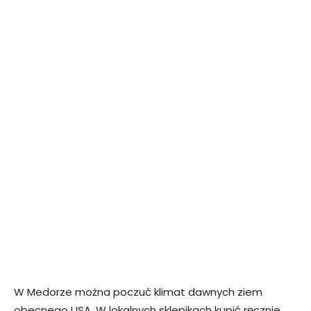
W Medorze można poczuć klimat dawnych ziem
obecnego USA, W lokalnych sklepikach kupić ręcznie