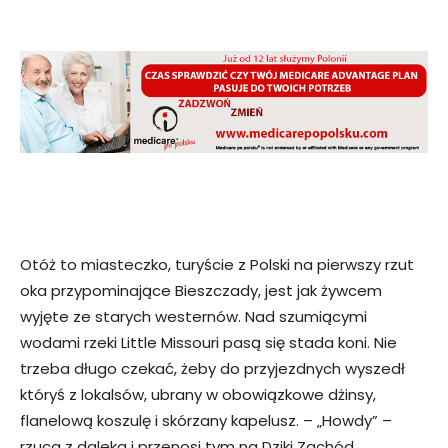
Otóż to miasteczko, turyście z Polski na pierwszy rzut
oka przypominające Bieszczady, jest jak żywcem
wyjęte ze starych westernów. Nad szumiącymi
wodami rzeki Little Missouri pasą się stada koni. Nie
trzeba długo czekać, żeby do przyjezdnych wyszedł
któryś z lokalsów, ubrany w obowiązkowe dżinsy,
flanelową koszulę i skórzany kapelusz. – „Howdy” –
rzuca z daleka i przenosi tym na Dziki Zachód.