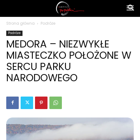
Ameryka
Strona główna
Podróże
Podróże
po
MEDORA – NIEZWYKŁE
MIASTECZKO POŁOŻONE W
polsku
SERCU PARKU
NARODOWEGO