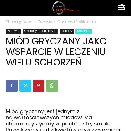
Ameryka
Strona główna
Zdrowie
Choroby i Profilaktyka
Zdrowie
Choroby i Profilaktyka
Porady
Kuchnia
po
MIÓD GRYCZANY JAKO
WSPARCIE W LECZENIU
polsku
WIELU SCHORZEŃ
Miód gryczany jest jednym z
najwartościowszych miodów. Ma
charakterystyczny zapach i ostry smak.
Pozyskiwany jest z kwiatów gryki zwyczajnej.