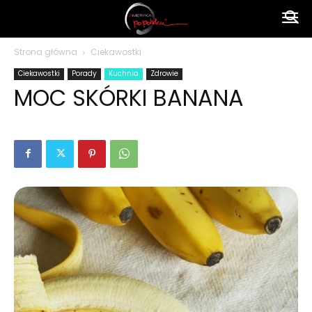
Ameryka
Strona główna
Ciekawostki
Ciekawostki
Porady
Kuchnia
Zdrowie
po
MOC SKÓRKI BANANA
polsku