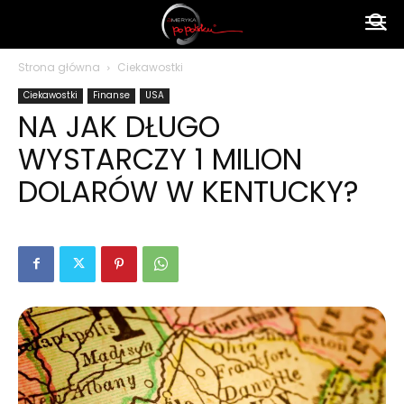
Ameryka
Strona główna
Ciekawostki
Ciekawostki
Finanse
USA
po
NA JAK DŁUGO
WYSTARCZY 1 MILION
polsku
DOLARÓW W KENTUCKY?