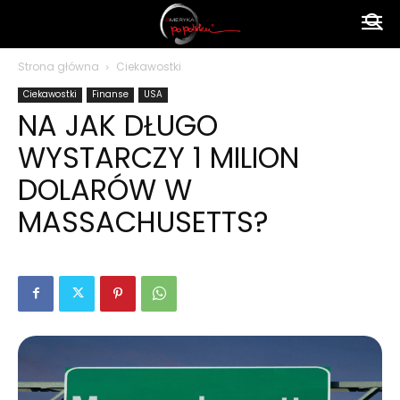
Ameryka
Strona główna
Ciekawostki
Ciekawostki
Finanse
USA
po
NA JAK DŁUGO
WYSTARCZY 1 MILION
polsku
DOLARÓW W
MASSACHUSETTS?