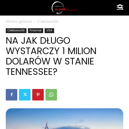
Ameryka
Strona główna
Ciekawostki
Ciekawostki
Finanse
USA
po
NA JAK DŁUGO
WYSTARCZY 1 MILION
polsku
DOLARÓW W STANIE
TENNESSEE?