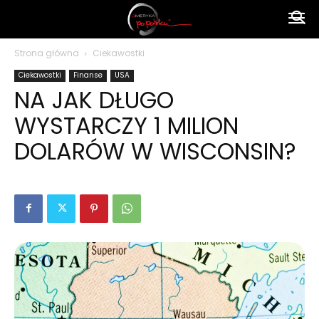
Ameryka
Strona główna
Ciekawostki
Ciekawostki
Finanse
USA
po
NA JAK DŁUGO
WYSTARCZY 1 MILION
polsku
DOLARÓW W WISCONSIN?