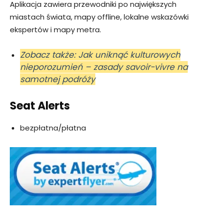
Aplikacja zawiera przewodniki po największych
miastach świata, mapy offline, lokalne wskazówki
ekspertów i mapy metra.
Zobacz także: Jak uniknąć kulturowych
nieporozumień – zasady savoir-vivre na
samotnej podróży
Seat Alerts
bezpłatna/płatna