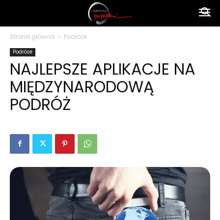
Ameryka
Strona główna
Podróże
Podróże
po
NAJLEPSZE APLIKACJE NA
MIĘDZYNARODOWĄ
polsku
PODRÓŻ