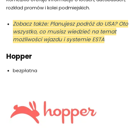
rozkład promów i kolei podmiejskich.
Zobacz także: Planujesz podróż do USA? Oto
wszystko, co musisz wiedzieć na temat
możliwości wjazdu i systemie ESTA
Hopper
bezpłatna