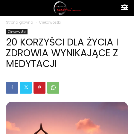
Ameryka
Strona główna
Ciekawostki
Ciekawostki
po
20 KORZYŚCI DLA ŻYCIA I
ZDROWIA WYNIKAJĄCE Z
polsku
MEDYTACJI