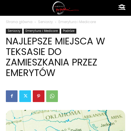
Ameryka
Strona główna
Seniorzy
Emerytura i Medicare
Seniorzy
Emerytura i Medicare
Podróże
po
NAJLEPSZE MIEJSCA W
TEKSASIE DO
polsku
ZAMIESZKANIA PRZEZ
EMERYTÓW