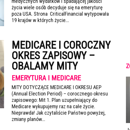
medycznych wydatków i spadającej jakości
życia wiele osób decyduje się na emeryturę
poza USA. Strona CriticalFinancial wytypowała
19 krajów w których życie...
MEDICARE I COROCZNY
OKRES ZAPISOWY –
OBALAMY MITY
Z
EMERYTURA I MEDICARE
MITY DOTYCZĄCE MEDICARE I OKRESU AEP
(Annual Election Period) – corocznego okresu
zapisowego: Mit 1. Plan uzupełniający do
Medicare wykupujemy raz na całe życie.
Nieprawda! Jak czytaliście Państwo powyżej,
zmiany planów...