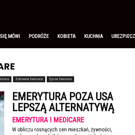
 SIĘ MÓWI
PODRÓŻE
KOBIETA
KUCHNIA
UBEZPIECZ
ARE
niora
Zdrowie Seniora
Życie Seniora
EMERYTURA POZA USA
LEPSZĄ ALTERNATYWĄ
EMERYTURA I MEDICARE
W obliczu rosnących cen mieszkań, żywności,