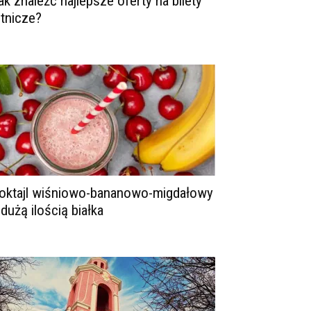
ak znaleźć najlepsze oferty na bilety
otnicze?
oktajl wiśniowo-bananowo-migdałowy
 dużą ilością białka