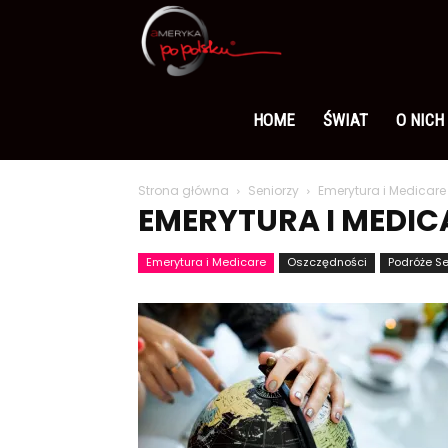
Ameryka
po
HOME
ŚWIAT
O NICH
Strona główna
Seniorzy
Emerytura i Medicare
polsku
EMERYTURA I MEDIC
Emerytura i Medicare
Oszczędności
Podróże Se