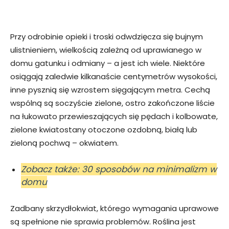
Przy odrobinie opieki i troski odwdzięcza się bujnym
ulistnieniem, wielkością zależną od uprawianego w
domu gatunku i odmiany – a jest ich wiele. Niektóre
osiągają zaledwie kilkanaście centymetrów wysokości,
inne pysznią się wzrostem sięgającym metra. Cechą
wspólną są soczyście zielone, ostro zakończone liście
na łukowato przewieszających się pędach i kolbowate,
zielone kwiatostany otoczone ozdobną, białą lub
zieloną pochwą – okwiatem.
Zobacz także: 30 sposobów na minimalizm w
domu
Zadbany skrzydłokwiat, którego wymagania uprawowe
są spełnione nie sprawia problemów. Roślina jest