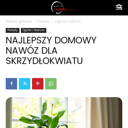
Ameryka
Strona główna
Porady
Ogród i Natura
Porady
Ogród i Natura
po
NAJLEPSZY DOMOWY
NAWÓZ DLA
polsku
SKRZYDŁOKWIATU