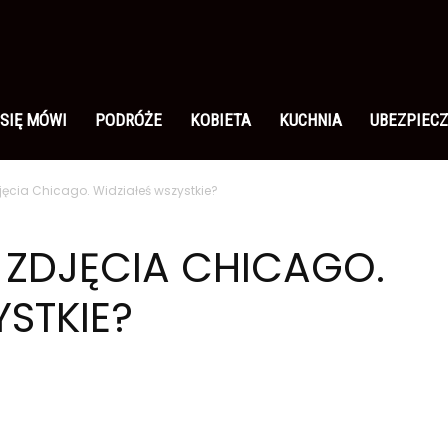
 SIĘ MÓWI
PODRÓŻE
KOBIETA
KUCHNIA
UBEZPIECZ
djęcia Chicago. Widziałeś wszystkie?
E ZDJĘCIA CHICAGO.
YSTKIE?