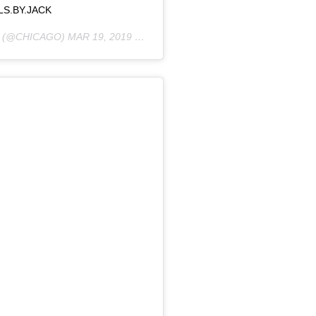
LS.BY.JACK
(@CHICAGO)
MAR 19, 2019 O 12:48 PDT