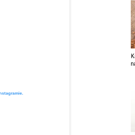
K
n
nstagramie.