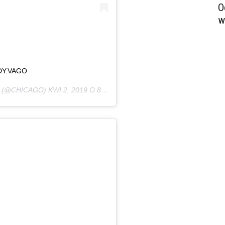
O
w
DY.VAGO
(@CHICAGO)
KWI 2, 2019 O 8:24 PDT