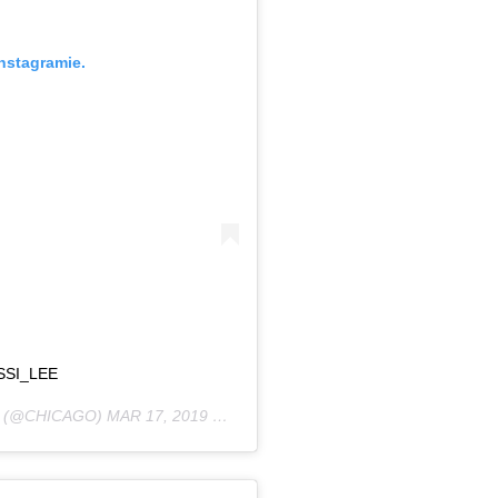
nstagramie.
SSI_LEE
(@CHICAGO)
MAR 17, 2019 O 7:53 PDT