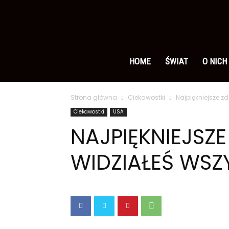
Ameryka
po
HOME
ŚWIAT
O NICH
Strona główna
Ciekawostki
Najpiękniejsze z
polsku
Ciekawostki
USA
NAJPIĘKNIEJSZ
WIDZIAŁEŚ WSZ