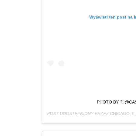
Wyświetl ten post na I
PHOTO BY ?: @CA
POST UDOSTĘPNIONY PRZEZ
CHICAGO, IL