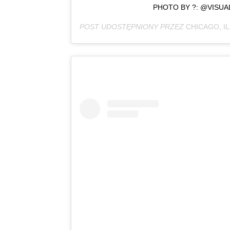
PHOTO BY ?: @VISUA
POST UDOSTĘPNIONY PRZEZ
CHICAGO, IL