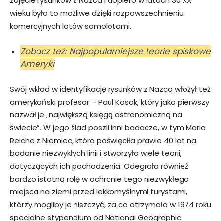
zdjęcie rysunków z Nazca i dopiero w latach 30 XX
wieku było to możliwe dzięki rozpowszechnieniu
komercyjnych lotów samolotami.
Zobacz też: Najpopularniejsze teorie spiskowe
Ameryki
Swój wkład w identyfikację rysunków z Nazca włożył też
amerykański profesor – Paul Kosok, który jako pierwszy
nazwał je „największą księgą astronomiczną na
świecie”. W jego ślad poszli inni badacze, w tym Maria
Reiche z Niemiec, która poświęciła prawie 40 lat na
badanie niezwykłych linii i stworzyła wiele teorii,
dotyczących ich pochodzenia. Odegrała również
bardzo istotną rolę w ochronie tego niezwykłego
miejsca na ziemi przed lekkomyślnymi turystami,
którzy mogliby je niszczyć, za co otrzymała w 1974 roku
specjalne stypendium od National Geographic