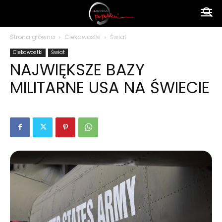
Ameryka
Strona główna
Ciekawostki
Świat
Ciekawostki
Świat
po
NAJWIĘKSZE BAZY
MILITARNE USA NA ŚWIECIE
polsku