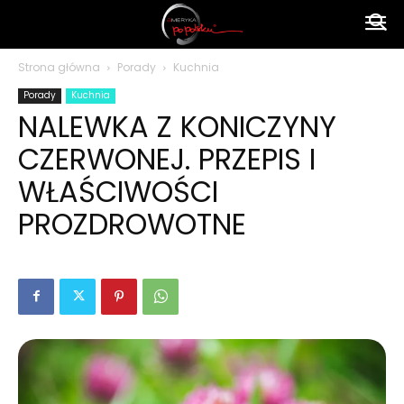
Ameryka
Strona główna
Porady
Kuchnia
Porady
Kuchnia
po
NALEWKA Z KONICZYNY
CZERWONEJ. PRZEPIS I
polsku
WŁAŚCIWOŚCI
PROZDROWOTNE