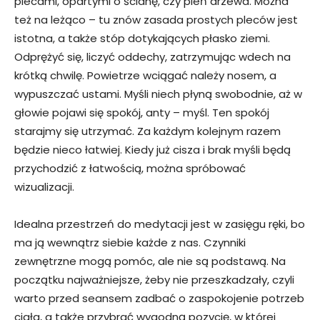
plecami, opartymi o ścianę, czy pień drzewa. Można
też na leżąco – tu znów zasada prostych pleców jest
istotna, a także stóp dotykających płasko ziemi.
Odprężyć się, liczyć oddechy, zatrzymując wdech na
krótką chwilę. Powietrze wciągać należy nosem, a
wypuszczać ustami. Myśli niech płyną swobodnie, aż w
głowie pojawi się spokój, anty – myśl. Ten spokój
starajmy się utrzymać. Za każdym kolejnym razem
będzie nieco łatwiej. Kiedy już cisza i brak myśli będą
przychodzić z łatwością, można spróbować
wizualizacji.
Idealna przestrzeń do medytacji jest w zasięgu ręki, bo
ma ją wewnątrz siebie każde z nas. Czynniki
zewnętrzne mogą pomóc, ale nie są podstawą. Na
początku najważniejsze, żeby nie przeszkadzały, czyli
warto przed seansem zadbać o zaspokojenie potrzeb
ciała, a także przybrać wygodną pozycję, w której