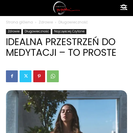
Ameryka
Strona główna
Zdrowie
Długowieczność
Zdrowie
Długowieczność
Najczęściej Czytane
po
IDEALNA PRZESTRZEŃ DO
MEDYTACJI – TO PROSTE
polsku