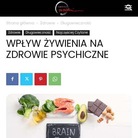
Ameryka
Strona główna
Zdrowie
Długowieczność
Zdrowie
Długowieczność
Najczęściej Czytane
po
WPŁYW ŻYWIENIA NA
ZDROWIE PSYCHICZNE
polsku